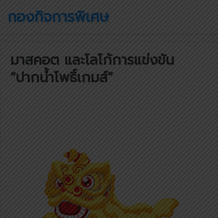
กองกิจการพิเศษ
มาสคอต และโลโก้การแข่งขัน
“ปากน้ำโพธิ์เกมส์”