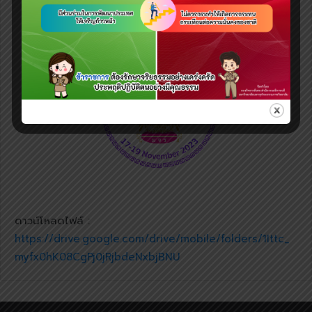
ดาวน์โหลดไฟล์ :
https://drive.google.com/drive/mobile/folders/1Ittc_
myfx0hK08CgPj0jRjbdeNxbjBNU