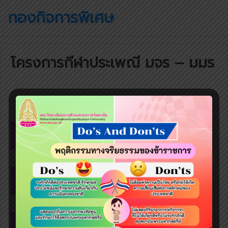
กองกิจการพิเศษ
โครงการกีฬาประเพณี มจร – มมร