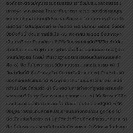
องค์กรจะต้องมีคุณธรรมจริยธรรม เราจึงมีประมวลจริยธรรม
มหาจุฬา พ.ศ.๒๕๕๕ โดยอาศัยมาตรา ๒๗๙ ของรัฐธรรมนูญ
๒๕๕๐ ให้ทุกส่วนงานมีประมวลจริยธรรม โดยสภามหาวิทยาลัย
มีมติในการปนะชุมครั้งที่ ๒ /๒๕๕๕ ๒๘ มีนาคม ๒๕๕๕ จึงออก
ข้อบังคับนี้ ซึ่งประกาศใช้เมื่อ ๑๖ สิงหาคม ๒๕๕๕ ซึ่งมหาจุฬา
เป็นมหาวิทยาลัยสงฆ์เราปฏิบัติจริยธรรมจนเป็นวิถีชีวิตเข้าไปใน
สายเลือดคนมหาจุฬา มหาจุฬาเราจึงเป็นต้นแบบของการปฏิบัติ
งานที่มีสุจริต โดยมี #มาตรฐานจริยธรรมอันเป็นค่านิยมหลัก
คือ ๑) ยึดมั่นในพระธรรมวินัย คุณธรรมและจริยธรรม ๒) มี
จิตสำนึกที่ดี ซื่อสัตย์สุจริต มีความรับผิดชอบ ๓) ยึดประโยชน์
ของสังคมประเทศชาติ พระพุทธศาสนาและมหาวิทยาลัย เหนือ
กว่าประโยชน์ส่วนตัว ๔) ยืนหยัดในการทำสิ่งที่ถูกต้องตามหลัก
พระธรรมวินัย ถูกต้องธรรมและถูกกฏหมาย ๕) ให้บริการแก่นิสิต
และประชาชนทั่วไปด้วยรวดเร็ว มีอัธยาศัยไม่เลือกปฏิบัติ ๖)ให้
ข้อมูลข่าวสารแก่นิสิตและประชาชนอย่างครบถ้วน ถูกต้อง ไม่
บิดเบือนข้อเท็จจริง ๗) ปฏิบัติหน้าที่โดยยึดหลักธรรมาภิบาล ๘)
ยึดมั่นในระบอบประชาธิปไตยอันมีพระมหากษัตริย์ทรงเป็นประมุข