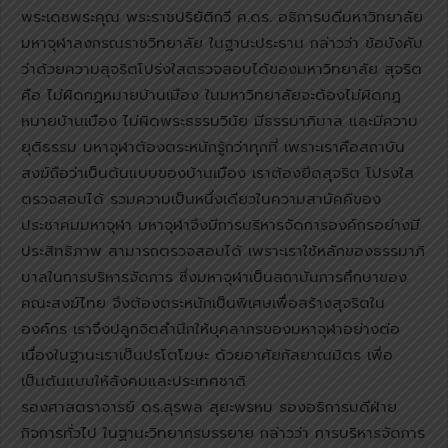
พระเดชพระคุณ พระราชปริยัติกวี ศ.ดร. อธิการบดีมหาวิทยาลัย
มหาจุฬาลงกรณราชวิทยาลัย ในฐานะประธาน กล่าวว่า ข้อบังคับ
ว่าด้วยความสุจริตโปร่งใสตรวจสอบได้ของมหาวิทยาลัย สุจริต
คือ ไม่ผิดกฏหมายบ้านเมือง ในมหาวิทยาลัยจะต้องไม่ผิดกฏ
หมายบ้านเมือง ไม่ผิดพระธรรมวินัย มีธรรมาภิบาล และมีความ
ยุติธรรม มหาจุฬาต้องตระหนักรู้กว่าทุกที่ เพราะเราคือสถาบัน
สงฆ์ถือว่าเป็นต้นแบบของบ้านเมือง เราต้องยึดสุจริต โปรงใส
ตรวจสอบได้ รวมความเป็นหนึ่งเดียวในความสามัคคีของ
ประชาคมมหาจุฬา มหาจุฬาจึงมีการบริหารจัดการองค์กรอย่างมี
ประสิทธิภาพ สามารถตรวจสอบได้ เพราะเราใช้หลักของธรรมาภิ
บาลในการบริหารจัดการ ซึ่งมหาจุฬาเป็นสถาบันการศึกษาของ
คณะสงฆ์ไทย จึงต้องตระหนักเป็นพิเศษเพื่อสร้างสุจริตใน
องค์กร เราจึงปลูกจิตสำนึกให้บุคลากรของมหาจุฬาอย่างต่อ
เนื่องในฐานะเราเป็นปรโตโฆษะ ด้วยอาศัยกัลยาณมิตร เพื่อ
เป็นต้นแบบให้สังคมและประเทศชาติ
รองศาสตราจารย์ ดร.สุรพล สุยะพรหม รองอธิการบดีฝ่าย
กิจการทั่วไป ในฐานะวิทยากรบรรยาย กล่าวว่า การบริหารจัดการ