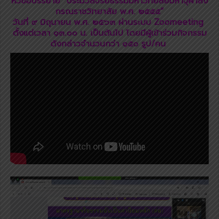
ห้วข้อบรรยาย “ประมวลจริยธรรมมหาวิทยลัยมหาจุฬาลง
กรณราชวิทยาลัย พ.ศ. ๒๕๕๕”
วันที่ ๙ มิถุนายน พ.ศ. ๒๕๖๓ ผ่านระบบ Zoomeeting
ตั้งแต่เวลา ๑๓.๐๐ น. เป็นต้นไป โดยมีผู้เข้าร่วมกิจกรรม
ดังกล่าวจำนวนกว่า ๑๕๐ รูป/คน