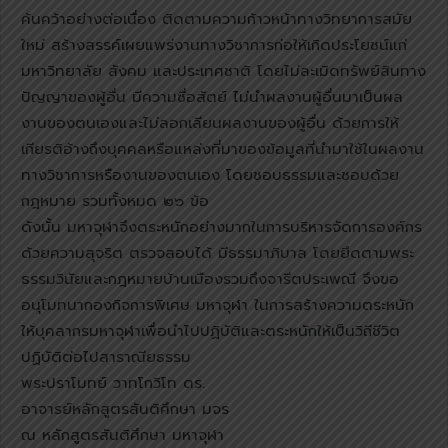
ค้นคว้าอย่างต่อเนื่อง ติดตามความก้าวหน้าทางวิทยาการสมัย
ใหม่ สร้างสรรค์เผยแพร่งานทางวิชาการก่อให้เกิดประโยชน์แก่
มหาวิทยาลัย สังคม และประเทศชาติ โดยไม่ละเมิดทรัพย์สินทาง
ปัญญาของผู้อื่น มีความซื่อสัตย์ ไม่นำผลงานผู้อื่นมาเป็นผล
งานของตนเองและไม่ลอกเลียนผลงานของผู้อื่น ด้วยการให้
เกียรติอ้างถึงบุคคลหรือแหล่งที่มาของข้อมูลที่นำมาใช้ในผลงาน
ทางวิชาการหรืองานของตนเอง โดยชอบธรรมและชอบด้วย
กฎหมาย รวมทั้งหมด ๒๖ ข้อ
ดังนั้น มหาจุฬาจึงตระหนักอย่างมากในการบริหารจัดการองค์กร
ด้วยความสุจริต ตรวจสอบได้ มีธรรมาภิบาล โดยยึดตามพระ
ธรรมวินัยและกฎหมายบ้านเมืองรวมถึงจารีตประเพณี จึงขอ
อนุโมทนากองกิจการพิเศษ มหาจุฬา ในการสร้างความตระหนัก
ให้บุคลากรมหาจุฬาเพื่อนำไปปฏิบัติและตระหนักให้เป็นวิถีชีวิต
ปฏิบัติต่อไปสาราณียธรรม
พระปราโมทย์ วาทโกวิโท ดร.
อาจารย์หลักสูตรสันติศึกษา มจร
ณ หลักสูตรสันติศึกษา มหาจุฬา