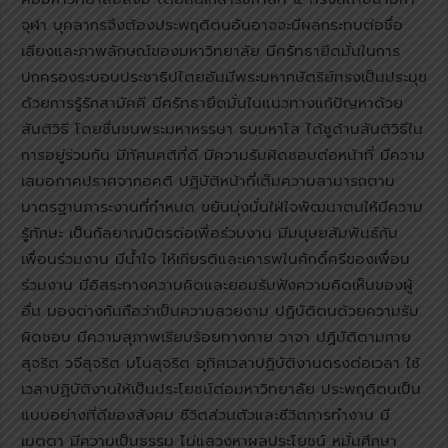
จุฬา บุคลากรจึงต้องประพฤติตนอันอาจจะมีผลกระทบต่อชื่อ
เสียงและภาพลักษณ์ของมหาวิทยาลัย มีศรัทธายึดมั่นในการ
ปกครองระบอบประชาธิปไตยอันมีพระมหากษัตริย์ทรงเป็นประมุข
ด้วยการรู้รักสามัคคี มีศรัทธายึดมั่นในแนวทางแก้ปัญหาด้วย
สันติวิธี โดยชื่นชนพระมหาหรรษา ธมฺมหาโส ได้ชูด้านสันติวิธีใน
การอยู่ร่วมกัน มีทัศนคติที่ดี มีความรับผิดชอบต่อหน้าที่ มีความ
เสมอภาคปราศจากอคติ ปฏิบัติหน้าที่เต็มความสามารถตาม
มาตรฐานภาระงานที่กำหนด ขยันมุ่งมั่นใฝ่ใจพัฒนาตนให้มีความ
รู้ทักษะ เป็นกัลยาณมิตรต่อเพื่อร่วมงาน มีมนุษยสัมพันธ์กับ
เพื่อนร่วมงาน มีน้ำใจ ให้เกียรติและเคารพในศักดิ์ศรีของเพื่อน
ร่วมงาน มีอิสระทางความคิดและยอมรับฟังความคิดเห็นของผู้
อื่น มองต่างกันถือว่าเป็นความสวยงาม ปฏิบัติตนด้วยความรับ
ผิดชอบ มีความสุภาพเรียบร้อยทางกาย วาจา ปฏิบัติตามกาย
สุจริต วจีสุจริต มโนสุจริต อุทิศเวลาปฏิบัติงานตรงต่อเวลา ใช้
เวลาปฏิบัติงานให้เป็นประโยชน์ต่อมหาวิทยาลัย ประพฤติตนเป็น
แบบอย่างที่ดีของสังคม ชีวิตส่วนตัวและชีวิตการทำงาน มี
เมตตา มีความเป็นธรรม ไม่แสวงหาผลประโยชน์ หมั่นศึกษา