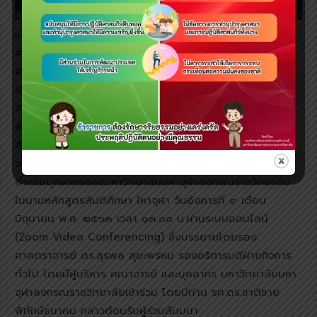
เนื้อหาโดยสรุปมีดังนี้
#มหาจุฬาวิทยาลัยสงฆ์
#ต้นแบบองค์กรสุจริตธรรม
#ประมวลจริยธรรมบุคคลากร
#จริยธรรมสายเลือดคนมหาจุฬา
#รองอธิการบดีมหาจุฬาใช้สันติวิธีอยู่ร่วมกัน
#ปฏิบัติตามกฏหมายบ้านเมืองพระธรรมวินัยและธรรมาภิบาล
จารีตประเพณีเข้าร่วมรับฟังการถ่ายทอดประมวลจริยธรรม
สำหรับบุคลากรของมหาวิทยาลัยมหาจุฬาลงกรณราชวิทยาลัย
ในนามหลักสูตรสันติศึกษา ใหาจุฬา วันอังคารที่ ๙ เดือน
มิถุนายน พ.ศ. ๒๕๖๓ เวลา ๑๓.๐๐ น.ผ่านระบบออนไลน์
(Zoom Video Conferencing) ซึ่งบรรยายโดยรอง
ศาสตราจารย์ ดร.สุรพล สุยะพรหม รองอธิการบดีฝ่ายกิจการ
ทั่วไป โดยมีผู้บริหาร คณาจารย์ และบุคลากร มหาวิทยาลัยมหา
จุฬาลงกรณราชวิทยาลัยเข้าร่วม โดยมีท่าน รศ.ดร.ชาติชาย
พิทักษ์ธนาคม กล่าวต้อนรับผู้ร่วมสัมมนา