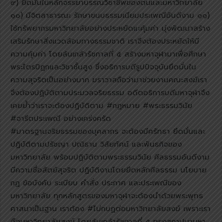
๙) ยึดมั่นในหลักจรรยาบรรณวิชาชีพของตนและมหาวิทยาลัย
๑๐) มีจิตสาธารณะ รักษาขนบธรรมเนียมประเพณีอันดีงาม ๑๑)
ใช้ทรัพยากรมหาวิทยาลัยอย่างประหยัดแะคุ้มค่า มุ่งพัฒนาสร้าง
เสริมรักษาสิ่งแวดล้อมทางธรรมชาติ เราจึงต้องประหยัดให้มี
ความคุ้มค่า โดยล้นเกล้ารัชกาลที่ ๕ สร้างมหาจุฬามาเพื่อศึกษา
พระไตรปิฏกและวิชาชั้นสูง ซึ่งอธิการบดีรูปปัจจุบันยึดมั่นใน
ความสุจริตเป็นอย่างมาก ฆราวาสถือว่ามาช่วยงานคณะสงฆ์เรา
จึงต้องปฏิบัติตามประมวลจริยธรรม อดีตอธิการบดีมหาจุฬาจึง
เคยย้ำว่าเราจะต้องปฏิบัติตาม #กฏหมาย #พระธรรมวินัย
#จารีตประเพณี อย่างเคร่งครัด
#มาตรฐานจริยธรรมของบุคลากร จะต้องมีศรัทธา ยึดมั่นและ
ปฏิบัติตามปรัชญา ปณิธาน วิสัยทัศน์ และพันธกิจของ
มหาวิทยาลัย พร้อมปฏิบัติตามพระธรรมวินัย ศีลธรรมอันดีงาม
มีความซื่อสัตย์สุจริต ปฏิบัติงานโดยยึดหลักศีลธรรม นโยบาย
กฏ ข้อบังคับ ระเบียบ คำสั่ง ประกาศ และประเพณีของ
มหาวิทยาลัย ทุกหลักสูตรของมหาจุฬาจะต้องนำด้วยพระพุทธ
ศาสนาเป็นฐาน เราต้อง #ไม่กบฏต่อมหาวิทยาลัยสงฆ์ เพราะเรา
คือมหาวิทยาลัยสงฆ์ โดยล้นเกล้ารัชกาลที่ ๕ ทรงสถาปนามหา