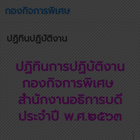
กองกิจการพิเศษ
ปฏิทินปฏิบัติงาน
ปฏิทินการปฏิบัติงาน
กองกิจการพิเศษ
สำนักงานอธิการบดี
ประจำปี พ.ศ.๒๕๖๓